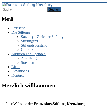
Zum
Inhalt
springen
Franziskus-
Menü
Stiftung
Startseite
Kreuzburg
Die Stiftung
Satzung – Ziele der Stiftung
Stiftungsrat
Stiftungsvorstand
Webseite
Chronik
der
Zustiften und Spenden
Franziskus-
Zustiftung
Stiftung
Spenden
Kreuzburg
Links
Downloads
Kontakt
Herzlich willkommen
auf der Webseite der
Franziskus-Stiftung Kreuzburg
.